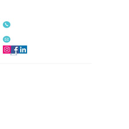
Nous serions ravis de
communiquer avec vous!
514-342-9494
o
613-656-4229
u
Email
Recevez notre infolettre
Innovations
pour les derniers conseils et
articles !
Nous ne partageons JAMAIS vos
informations !
Abonnez-vous
Acceuil